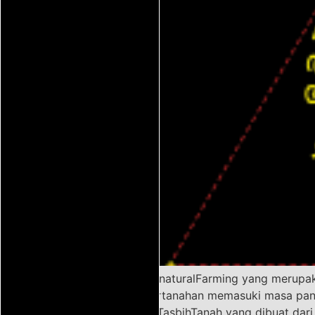
Program #SupranaturalFarming yang merupak
Badan Kajian Pertanahan memasuki masa panen
menggunakan #TasbihTanah yang dibuat dari t