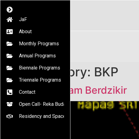
JaF
About
Monthly Programs
Annual Programs
Category:
BKP
Biennale Programs
Triennale Programs
Padi Hitam Berdzikir
Contact
Open Call- Reka Budaya
Residency and Space