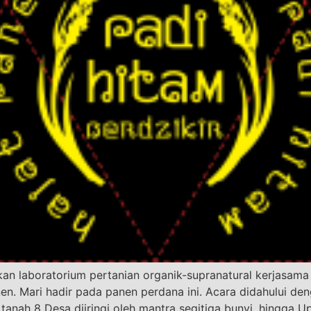
an laboratorium pertanian organik-supranatural kerjasa
. Mari hadir pada panen perdana ini. Acara didahului den
anah 8 Desa diiringi oleh mantra segitiga bunyi, hingga U