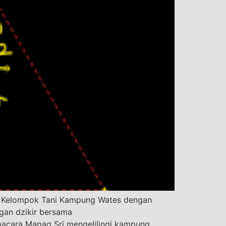
ma Kelompok Tani Kampung Wates dengan
gan dzikir bersama
pacara Mapag Sri mengelilingi kampung.