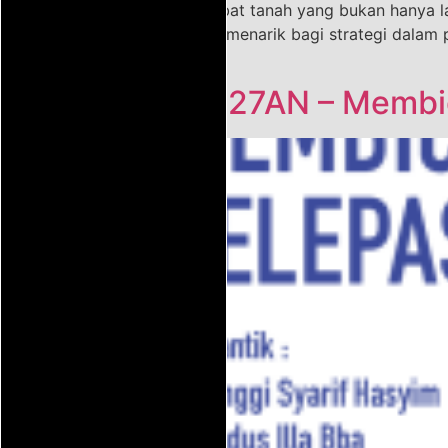
terhadap martabat tanah yang bukan hanya l
komposisi yang menarik bagi strategi dalam 
[…]
FORUM 27AN – Membica