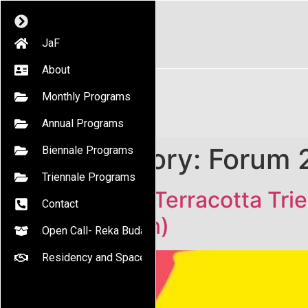
JaF
About
Monthly Programs
Annual Programs
Category:
Forum 
Biennale Programs
Triennale Programs
Menuju Terracotta Trie
Contact
Seniman)
Open Call- Reka Budaya
Residency and Space