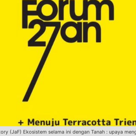
ctory (JaF) Ekosistem selama ini dengan Tanah : upaya meng