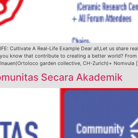
ultivate A Real-Life Example Dear all,Let us share real-l
 you know that contribute to creating a better world? From f
m Inauen(Ortoloco garden collective, CH-Zurich)+ Nomvula 
Komunitas Secara Akademik