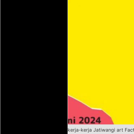
Melihat kembali kerja-kerja Jatiwangi art Fa