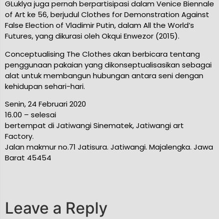
GLuklya juga pernah berpartisipasi dalam Venice Biennale
of Art ke 56, berjudul Clothes for Demonstration Against
ce
False Election of Vladimir Putin, dalam All the World’s
Futures, yang dikurasi oleh Okqui Enwezor (2015).
Conceptualising The Clothes akan berbicara tentang
penggunaan pakaian yang dikonseptualisasikan sebagai
alat untuk membangun hubungan antara seni dengan
kehidupan sehari-hari.
Senin, 24 Februari 2020
16.00 – selesai
bertempat di Jatiwangi Sinematek, Jatiwangi art
Factory.
Jalan makmur no.71 Jatisura. Jatiwangi. Majalengka. Jawa
Barat 45454
Leave a Reply