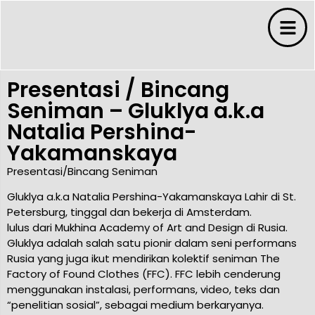
Presentasi / Bincang
Seniman – Gluklya a.k.a
Natalia Pershina-
Yakamanskaya
Presentasi/Bincang Seniman
s
Gluklya a.k.a Natalia Pershina-Yakamanskaya Lahir di St.
Petersburg, tinggal dan bekerja di Amsterdam.
lulus dari Mukhina Academy of Art and Design di Rusia.
s
Gluklya adalah salah satu pionir dalam seni performans
Rusia yang juga ikut mendirikan kolektif seniman The
ms
Factory of Found Clothes (FFC). FFC lebih cenderung
menggunakan instalasi, performans, video, teks dan
“penelitian sosial”, sebagai medium berkaryanya.
 Budaya